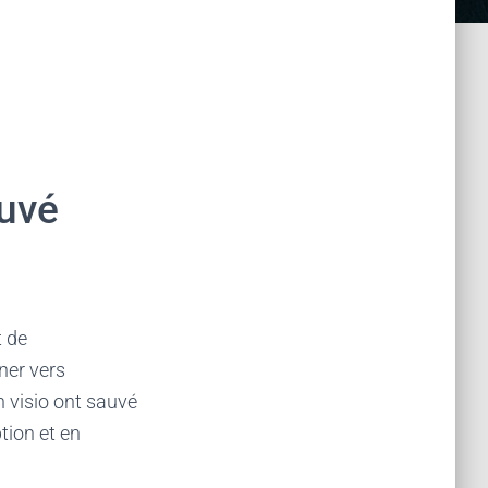
auvé
t de
ner vers
n visio ont sauvé
tion et en