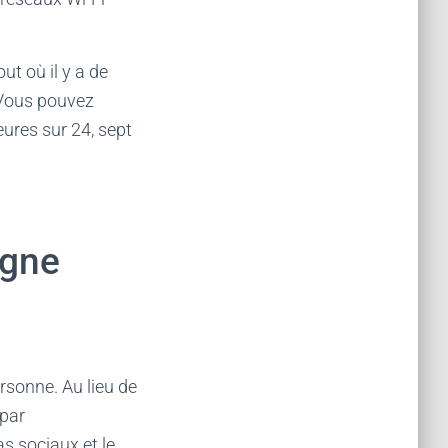
t où il y a de
. Vous pouvez
eures sur 24, sept
igne
rsonne. Au lieu de
 par
s sociaux et le