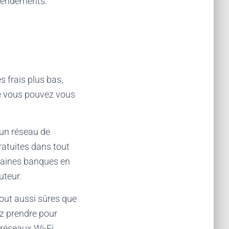
 rendements.
s frais plus bas,
ue vous pouvez vous
’un réseau de
atuites dans tout
ertaines banques en
uteur.
out aussi sûres que
ez prendre pour
 réseaux Wi-Fi