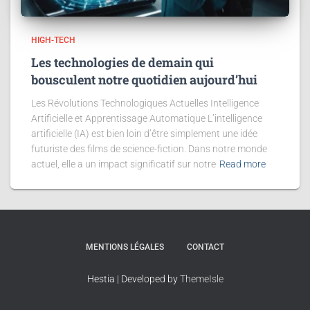
HIGH-TECH
Les technologies de demain qui
bousculent notre quotidien aujourd’hui
Les Révolutions Technologiques Actuelles Intelligence
Artificielle et Apprentissage Automatique L’intelligence
artificielle (IA) est bien loin d’être simplement une idée
futuriste des films de science-fiction. Dans notre monde
actuel, elle a un impact significatif sur notre
Read more
MENTIONS LÉGALES
CONTACT
Hestia | Developed by
ThemeIsle