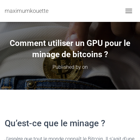
maximumkouette
TOGGL
Comment utiliser un GPU pour le
minage de bitcoins ?
Published by
on
Qu’est-ce que le minage ?
J’espère que tout le monde connaît le Bitcoin. Il s’agit d’une