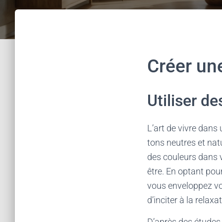
Créer un
Utiliser d
L’art de vivre dans 
tons neutres et nat
des couleurs dans v
être. En optant pou
vous enveloppez votr
d’inciter à la relaxa
D’après des études 