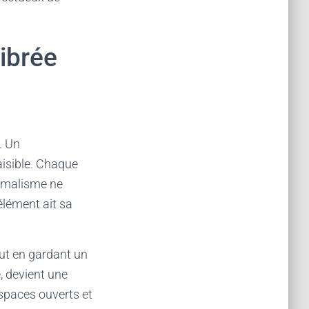
ibrée
. Un
isible. Chaque
inimalisme ne
élément ait sa
ut en gardant un
, devient une
espaces ouverts et