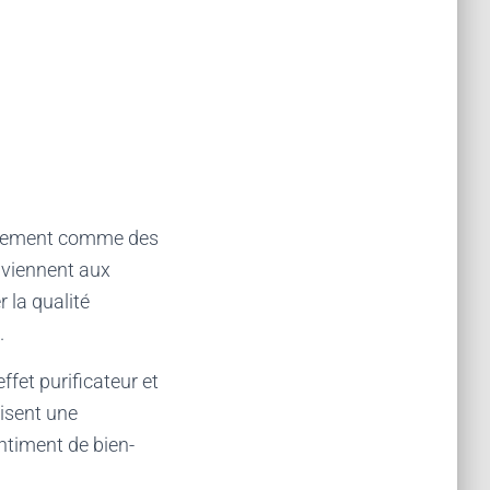
également comme des
onviennent aux
r la qualité
.
ffet purificateur et
risent une
entiment de bien-