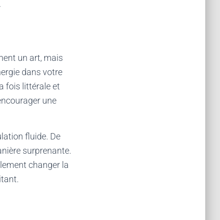
.
ment un art, mais
énergie dans votre
fois littérale et
 encourager une
ation fluide. De
anière surprenante.
alement changer la
itant.