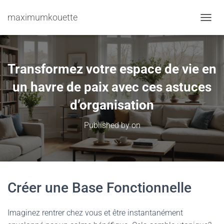
maximumkouette
TOGGL
Transformez votre espace de vie en
un havre de paix avec ces astuces
d’organisation
Published by
on
Créer une Base Fonctionnelle
Imaginez rentrer chez vous et être instantanément