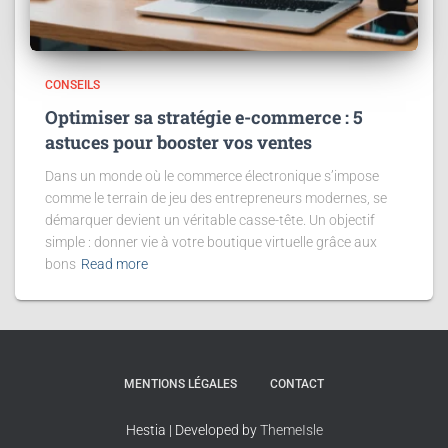
CONSEILS
Optimiser sa stratégie e-commerce : 5
astuces pour booster vos ventes
Dans un monde où le commerce électronique s’impose
comme le terrain de jeu des entrepreneurs modernes, se
démarquer devient un véritable casse-tête. Un objectif
simple : donner vie à votre boutique virtuelle grâce aux
bons
Read more
MENTIONS LÉGALES
CONTACT
Hestia | Developed by
ThemeIsle