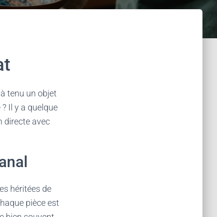
at
jà tenu un objet
? Il y a quelque
n directe avec
anal
es héritées de
chaque pièce est
e bien souvent