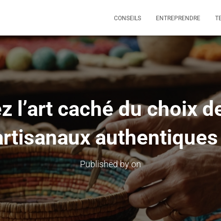
CONSEILS
ENTREPRENDRE
T
 l’art caché du choix d
artisanaux authentiques 
Published by
on