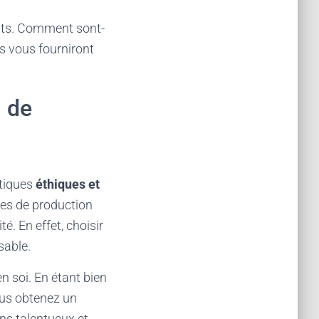
its. Comment sont-
s vous fourniront
 de
atiques
éthiques et
des de production
é. En effet, choisir
sable.
n soi. En étant bien
vous obtenez un
ns talentueux et