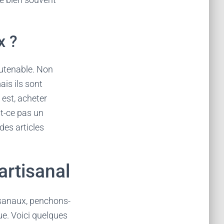
x ?
outenable. Non
ais ils sont
s est, acheter
st-ce pas un
es articles
artisanal
isanaux, penchons-
ue. Voici quelques