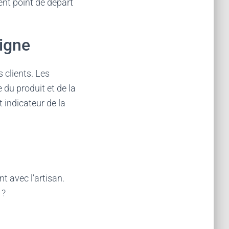
nt point de départ
ligne
 clients. Les
 du produit et de la
t indicateur de la
t avec l’artisan.
 ?