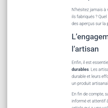
N’hésitez jamais à 
ils fabriqués ? Que
des aperçus sur la 
L’engagem
l’artisan
Enfin, il est essent
durables
. Les art
durable et leurs eff
un produit artisanal
En fin de compte, s
informé et attentif 
article qui a une v